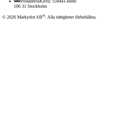
Postadress
Kivra: 559441-6660
106 31 Stockholm
®
©
2026
Markydot AB
.
Alla rättigheter förbehållna.