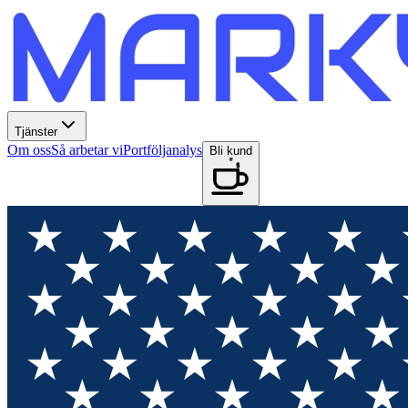
Tjänster
Om oss
Så arbetar vi
Portföljanalys
Bli kund