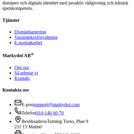
domäner och digitala identitet med proaktiv rådgivning och teknisk
spetskompetens.
Tjänster
Domänhantering
Varumärkesförvaltning
E-postsäkerhet
®
Markydot AB
Om oss
Så arbetar vi
Kontakt
Kontakta oss
E-post
support@markydot.com
Telefon
010-146 60 70
Besöksadress
Turning Torso, Plan 9
211 15 Malmö