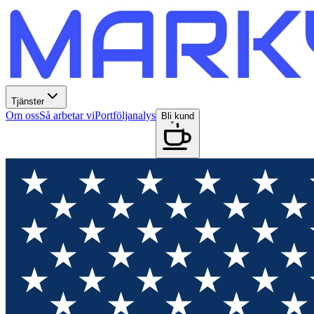
Tjänster
Om oss
Så arbetar vi
Portföljanalys
Bli kund