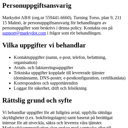
Personuppgiftsansvarig
Markydot AB® (org.nr 559441-6660), Turning Torso, plan 9, 211
15 Malmö, är personuppgiftsansvarig för behandlingen av
personuppgifter som beskrivs i denna policy. Kontakta oss på
support@markydot.com
i frågor som rör behandlingen.
Vilka uppgifter vi behandlar
Kontaktuppgifter (namn, e-post, telefon, befattning,
organisation)
Avtals- och faktureringsuppgifter
Tekniska uppgifter kopplade till levererade tjänster
(domännamn, DNS-poster, e-postkonfiguration, certifikatdata)
Korrespondens och supportärenden
Loggar för säkerhet, drift och felsökning
Rättslig grund och syfte
Vi behandlar uppgifter för att fullgöra avtal, uppfylla rättsliga
skyldigheter (t.ex. bokföringslagen) samt baserat på berättigat
intresse för att utveckla, säkra och leverera våra tjänster.
Marknadskommunikation sker endast med samtycke eller till