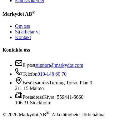
E-postsäkerhet
®
Markydot AB
Om oss
Så arbetar vi
Kontakt
Kontakta oss
E-post
support@markydot.com
Telefon
010-146 60 70
Besöksadress
Turning Torso, Plan 9
211 15 Malmö
Postadress
Kivra: 559441-6660
106 31 Stockholm
®
©
2026
Markydot AB
.
Alla rättigheter förbehållna.