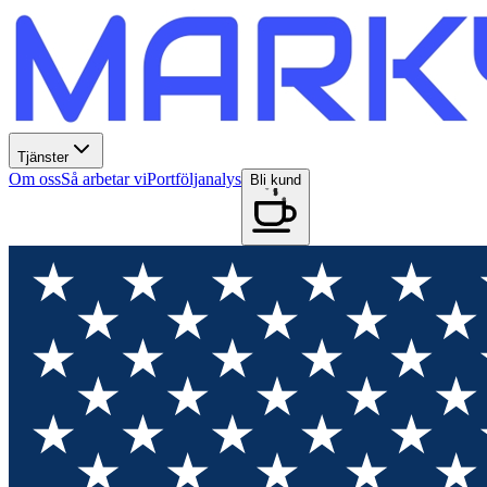
Tjänster
Om oss
Så arbetar vi
Portföljanalys
Bli kund