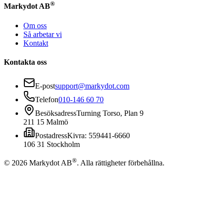
®
Markydot AB
Om oss
Så arbetar vi
Kontakt
Kontakta oss
E-post
support@markydot.com
Telefon
010-146 60 70
Besöksadress
Turning Torso, Plan 9
211 15 Malmö
Postadress
Kivra: 559441-6660
106 31 Stockholm
®
©
2026
Markydot AB
.
Alla rättigheter förbehållna.