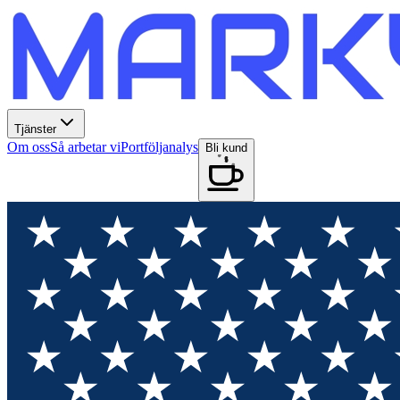
Tjänster
Om oss
Så arbetar vi
Portföljanalys
Bli kund