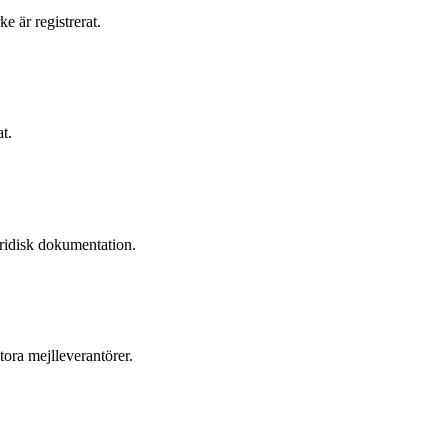
e är registrerat.
t.
ridisk dokumentation.
ora mejlleverantörer.