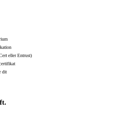
orium
kation
rt eller Entrust)
ertifikat
 dit
ft.